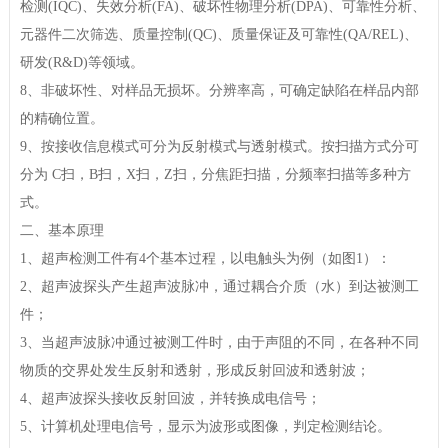
检测(IQC)、失效分析(FA)、破坏性物理分析(DPA)、可靠性分析、
元器件二次筛选、质量控制(QC)、质量保证及可靠性(QA/REL)、
研发(R&D)等领域。
8、非破坏性、对样品无损坏。分辨率高，可确定缺陷在样品内部
的精确位置。
9、按接收信息模式可分为反射模式与透射模式。按扫描方式分可
分为 C扫，B扫，X扫，Z扫，分焦距扫描，分频率扫描等多种方
式。
二、基本原理
1、超声检测工件有4个基本过程，以电触头为例（如图1）：
2、超声波探头产生超声波脉冲，通过耦合介质（水）到达被测工
件；
3、当超声波脉冲通过被测工件时，由于声阻的不同，在各种不同
物质的交界处发生反射和透射，形成反射回波和透射波；
4、超声波探头接收反射回波，并转换成电信号；
5、计算机处理电信号，显示为波形或图像，判定检测结论。