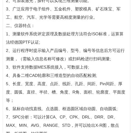
2、可加装激光，探针可以实现三维测量功能。
3、广泛应用于电子组件、五金机件、塑胶模具、矿石珠宝、军
工、航空、汽车、光学等需要高精度测量的行业。
二、仪器特点：
1、测量软件系统评定原理及数据处理方法符合
ISO
标准，运算算
法经德国
PTF
认证
;
2、运行程序时提示输入产品编号、型号、编号等信息后方可运行
测量，（需输入信息名称可修改）或扫码枪进行扫码测量
;
3、软件支持数据
MES
系统接入，可数据上传
;
4、具备二维
CAD
轮廓和三维造型的自动匹配检测
;
5、长度、宽度、高度、点距、线距、孔距、间距、
Pin
间距、厚
度、圆弧、直径、半径、槽、角度、
R
角、面积、轮廓度、平面度
等；
6、鼠标自动找直线、点选圆、框选圆区域自动圆、自动圆弧
;
7、
SPC
分析：可以计算
CA
、
CP
、
CPK
、
DRL
、
DRR
、
DR
、
MAX
、
MIN
、
AVG
、
RANGE
、
STD
，并可以绘出
X-R
图，散点