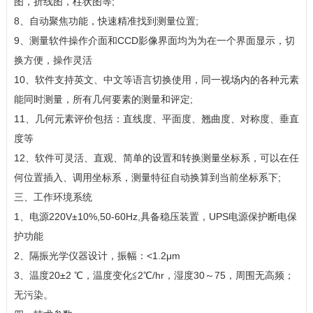
图，折线图，柱状图等
;
8、自动聚焦功能，快速精准找到测量位置
;
9、测量软件操作介面和
CCD
影像界面均为为在一个界面显示，切
换方便，操作灵活
10、软件支持英文、中文等语言切换使用，同一视场内的各种元素
能同时测量，所有几何要素的测量和评定
;
11、几何元素评价包括：直线度、平面度、翘曲度、对称度、垂直
度等
12、软件可灵活、直观、简单的设置和转换测量坐标系，可以在任
何位置插入、调用坐标系，测量特征自动换算到当前坐标系下
;
三、工作环境系统
1、电源
220V
±
10%,50-60Hz,
具备稳压装置，
UPS
电源保护断电保
护功能
2、隔振光学仪器设计，振幅：
<1.2
μ
m
3、温度
20
±
2
℃，温度变化≦
2
℃
/hr
，湿度
30
～
75
，周围无高频；
无污染。