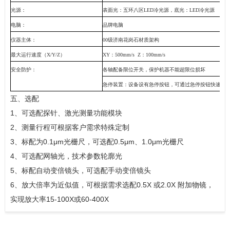
光源：
表面光：五环八区
LED
冷光源，底光：
LED
冷光源
电脑：
品牌电脑
仪器主体：
00
级济南花岗石材质架构
最大运行速度（
X/Y/Z
）
XY
：
500mm
/s
Z
：
100mm
/s
安全防护：
各轴配备限位开关，保护机器不能超限位损坏
急停装置：设备设有急停按钮，可通过急停按钮快速停
五、选配
1、可选配探针、激光测量功能模块
2、测量行程可根据客户需求特殊定制
3、标配为
0.1
μ
m
光栅尺，可选配
0.5
μ
m
、
1.0
μ
m
光栅尺
4、可选配网轴光，技术参数轮廓光
5、标配自动变倍镜头，可选配手动变倍镜头
6、放大倍率为近似值，可根据需求选配
0.5X
或
2.0X
附加物镜，
实现放大率
15-100X
或
60-400X