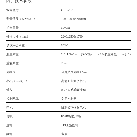
四、技术参数
设备型号：
GL12202
测量范围（
X/Y/Z
）：
1200*2000*200mm
机台重量：
5500kg
外形尺寸（
mm
）
2200x2500x1700
玻璃平台承重：
30KG
测量精度：
2.0+L/200 um
（
X/Y
轴） （
L
为长度单位：
mm
）
3.0+L/
重复精度：
2um
光栅尺：
金属贴片光栅
0.1um
相机（
CCD
）：
高清工业数字相机
镜头：
0.7-4.5
倍自动变倍
控制系统：
专用控制器
电机：
日本松下伺服电机
导轨：
HWIN
线性导轨
丝杆：
TBI
工业丝杆
摇杆
专用