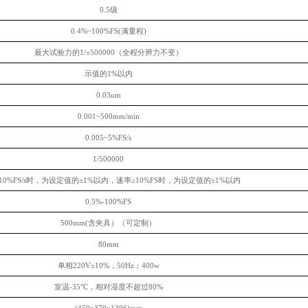
0.5级
0.4%~100%FS(满量程)
最大试验力的
1/±500000（全程分辨力不变）
示值的
1%以内
0.03um
0.001~500mm/min
0.005~5%FS/s
1/500000
10%FS/s时，为设定值的±1%以内，速率≥10%FS时，为设定值的±1%以内
0.5%-100%FS
500mm(含夹具）（可定制）
80mm
单相
220V±10%，50Hz；400w
室温
-35°C，相对湿度不超过80%