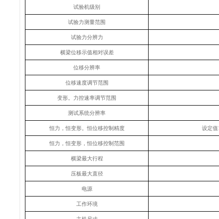
试验机级别
试验力测量范围
试验力分辨力
横梁位移示值相对误差
位移分辨率
位移速度调节范围
变形。力控速率调节范围
测试系统分辨率
恒力，恒变形。恒位移控制精度
设定值
恒力，恒变形，恒位移控制范围
横梁最大行程
压板最大直径
电源
工作环境